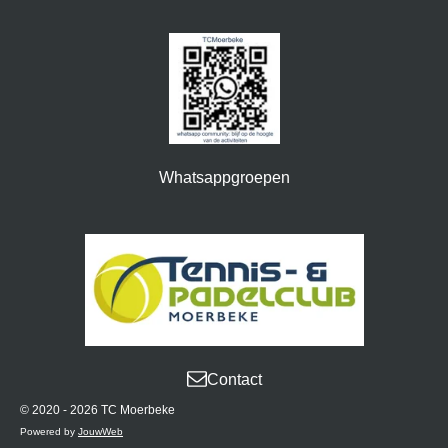
o
g
o
r
k
a
m
Whatsappgroepen
Contact
© 2020 - 2026 TC Moerbeke
Powered by
JouwWeb