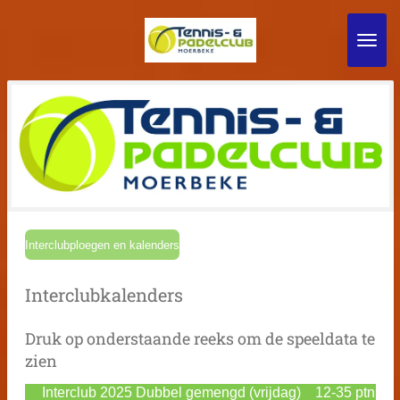
Ga
direct
naar
de
hoofdinhoud
Interclubploegen en kalenders
Interclubkalenders
Druk op onderstaande reeks om de speeldata te
zien
Interclub 2025 Dubbel gemengd (vrijdag) 12-35 ptn