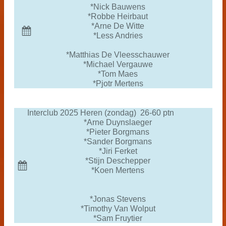
*Nick Bauwens
*Robbe Heirbaut
*Arne De Witte
*Less Andries
*Matthias De Vleesschauwer
*Michael Vergauwe
*Tom Maes
*Pjotr Mertens
Interclub 2025 Heren (zondag) 26-60 ptn
*Arne Duynslaeger
*Pieter Borgmans
*Sander Borgmans
*Jiri Ferket
*Stijn Deschepper
*Koen Mertens
*Jonas Stevens
*Timothy Van Wolput
*Sam Fruytier