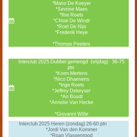
*Mario De Koeyer
*Sevrine Maes
*Ilse Roets
*Chloë De Windt
*Roel De Nijs
*Frederik Heye
*Thomas Peeters
Interclub 2025 Dubbel gemengd (vrijdag) 36-75
ptn
*Koen Mertens
*Nico Dhaenens
*Inge Roets
*Jeffrey Dekeyser
*An Boudt
*Annelie Van Hecke
*Giovanni Wille
Interclub 2025 Heren (zondag) 26-60 ptn
*Jordi Van den Kommer
*Roan Vlassenrood